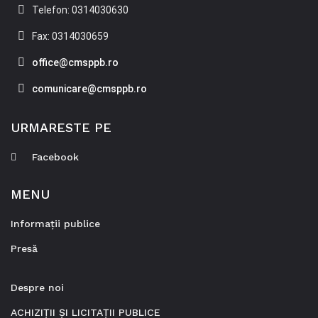
Telefon: 0314030630
Fax: 0314030659
office@cmsppb.ro
comunicare@cmsppb.ro
URMARESTE PE
Facebook
MENU
Informații publice
Presă
Despre noi
ACHIZIȚII ȘI LICITAȚII PUBLICE