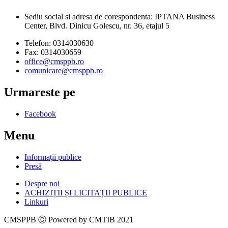
Sediu social si adresa de corespondenta: IPTANA Business
Center, Blvd. Dinicu Golescu, nr. 36, etajul 5
Telefon: 0314030630
Fax: 0314030659
office@cmsppb.ro
comunicare@cmsppb.ro
Urmareste pe
Facebook
Menu
Informații publice
Presă
Despre noi
ACHIZIȚII ȘI LICITAȚII PUBLICE
Linkuri
CMSPPB Ⓒ Powered by CMTIB 2021