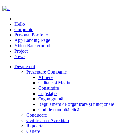
Hello
Corporate
Personal Portfolio
App Landing Page
Video Background
Project
News
Despre noi
Prezentare Companie
Afiliere
Calitate si Mediu
Constituire
Legislație
Organigramă
Regulament de organizare și funcționare
Cod de conduită etică
Conducere
Certificari si Acreditari
Rapoarte
Cariere