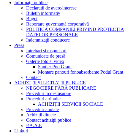
Informații publice
Declaratii de avere/interese
Buletin informativ
Buget
Raportare guvernanță corporativă
POLITICA COMPANIEI PRIVIND PROTECȚIA
DATELOR PERSONALE
Indemnizații conducere
Presă
Intrebari si raspunsuri
Comunicate de presă
Galerie foto și video
Santier Pod Grant
Montare panouri fonoabsorbante Podul Grant
Contact
ACHIZIȚII ȘI LICITAȚII PUBLICE
NEGOCIERE FĂRĂ PUBLICARE
Proceduri in desfasurare
Proceduri atribuite
ACHIZIȚII SERVICII SOCIALE
Proceduri anulate
Achiziții directe
Contact achiziții publice
P.A.A.P.
Linkuri