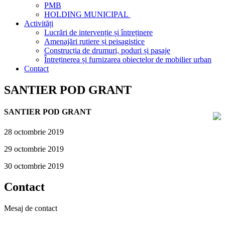
PMB
HOLDING MUNICIPAL
Activități
Lucrări de intervenție și întreținere
Amenajări rutiere și peisagistice
Construcția de drumuri, poduri și pasaje
Întreținerea și furnizarea obiectelor de mobilier urban
Contact
SANTIER POD GRANT
SANTIER POD GRANT
28 octombrie 2019
29 octombrie 2019
30 octombrie 2019
Contact
Mesaj de contact